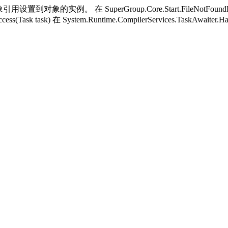
用设置到对象的实例。 在 SuperGroup.Core.Start.FileNotFoundH
ess(Task task) 在 System.Runtime.CompilerServices.TaskAwaiter.H