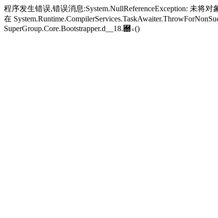
程序发生错误,错误消息:System.NullReferenceException: 未将对象引
在 System.Runtime.CompilerServices.TaskAwaiter.ThrowForNonSucc
SuperGroup.Core.Bootstrapper.
d__18.＀꜀()